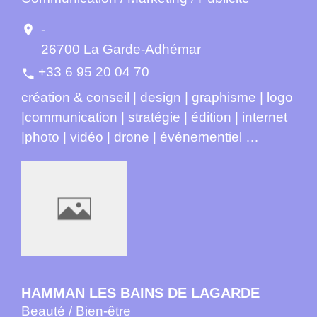
-
location_on
26700 La Garde-Adhémar
+33 6 95 20 04 70
phone
création & conseil | design | graphisme | logo
|communication | stratégie | édition | internet
|photo | vidéo | drone | événementiel …
HAMMAN LES BAINS DE LAGARDE
Beauté / Bien-être