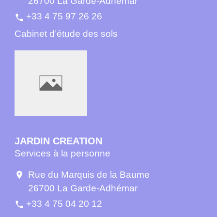
26700 La Garde-Adhémar
+33 4 75 97 26 26
phone
Cabinet d’étude des sols
JARDIN CREATION
Services à la personne
Rue du Marquis de la Baume
location_on
26700 La Garde-Adhémar
+33 4 75 04 20 12
phone