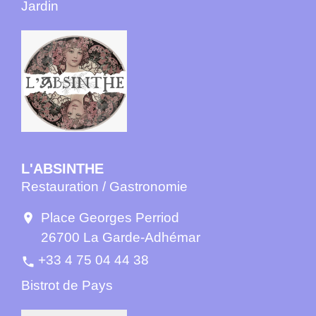
Jardin
L'ABSINTHE
Restauration / Gastronomie
Place Georges Perriod
location_on
26700 La Garde-Adhémar
+33 4 75 04 44 38
phone
Bistrot de Pays