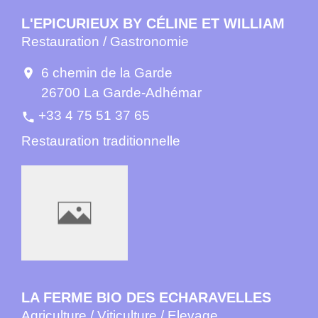
L'EPICURIEUX BY CÉLINE ET WILLIAM
Restauration / Gastronomie
6 chemin de la Garde
location_on
26700 La Garde-Adhémar
+33 4 75 51 37 65
phone
Restauration traditionnelle
LA FERME BIO DES ECHARAVELLES
Agriculture / Viticulture / Elevage