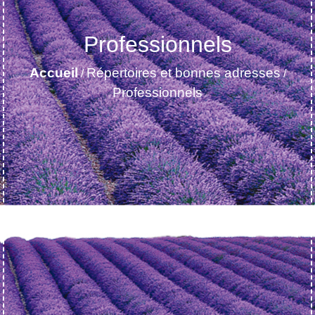
Professionnels
Accueil
Répertoires et bonnes adresses
/
/
Professionnels