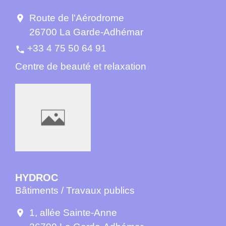
Route de l'Aérodrome
location_on
26700 La Garde-Adhémar
+33 4 75 50 64 91
phone
Centre de beauté et relaxation
HYDROC
Bâtiments / Travaux publics
1, allée Sainte-Anne
location_on