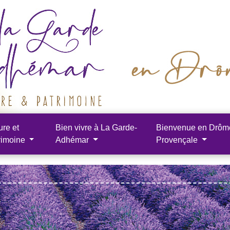
ure et
Bien vivre à La Garde-
Bienvenue en Drôm
rimoine
Adhémar
Provençale