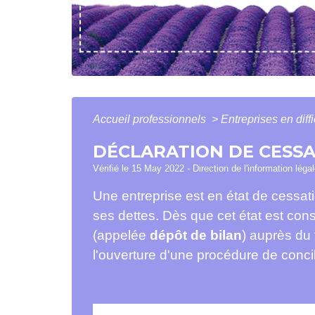
Accueil professionnels
>
Entreprises en diff
DÉCLARATION DE CESSA
Vérifié le 15 May 2022 - Direction de l'information léga
Une entreprise est en état de cessati
ses dettes. Dès que cet état est cons
(appelée
dépôt de bilan
) auprès du
l'ouverture d'une procédure de concil