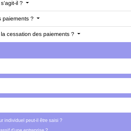
'agit-il ?
s paiements ?
 la cessation des paiements ?
individuel peut-il être saisi ?
 passif d'une entreprise ?