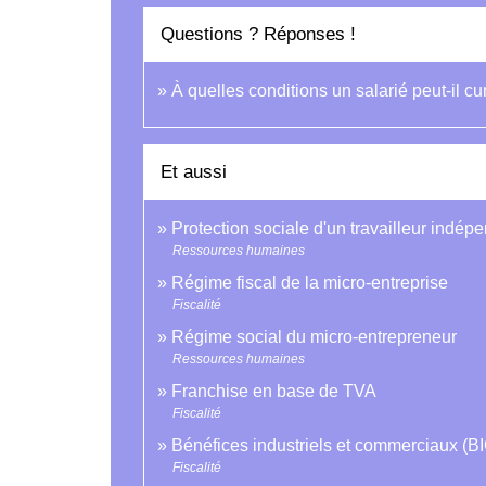
Questions ? Réponses !
À quelles conditions un salarié peut-il c
Et aussi
Protection sociale d'un travailleur indép
Ressources humaines
Régime fiscal de la micro-entreprise
Fiscalité
Régime social du micro-entrepreneur
Ressources humaines
Franchise en base de TVA
Fiscalité
Bénéfices industriels et commerciaux (BIC
Fiscalité