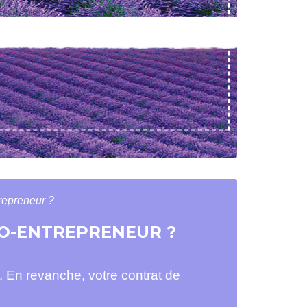
repreneur ?
RO-ENTREPRENEUR ?
. En revanche, votre contrat de