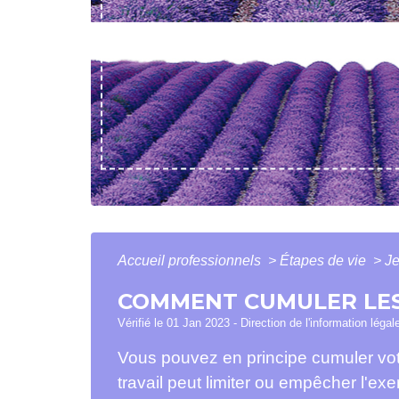
Accueil professionnels
>
Étapes de vie
>
Je
COMMENT CUMULER LES 
Vérifié le 01 Jan 2023 - Direction de l'information légal
Vous pouvez en principe cumuler votr
travail peut limiter ou empêcher l'exe