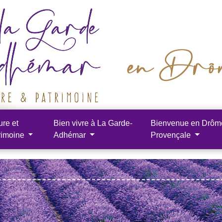
ure et
Bien vivre à La Garde-
Bienvenue en Drôm
rimoine
Adhémar
Provençale