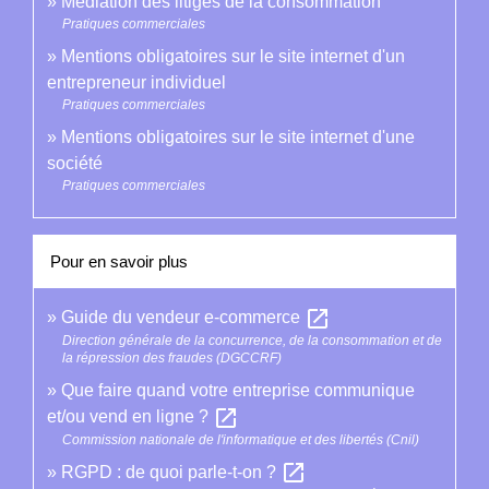
Médiation des litiges de la consommation
Pratiques commerciales
Mentions obligatoires sur le site internet d'un
entrepreneur individuel
Pratiques commerciales
Mentions obligatoires sur le site internet d'une
société
Pratiques commerciales
Pour en savoir plus
open_in_new
Guide du vendeur e-commerce
Direction générale de la concurrence, de la consommation et de
la répression des fraudes (DGCCRF)
Que faire quand votre entreprise communique
open_in_new
et/ou vend en ligne ?
Commission nationale de l'informatique et des libertés (Cnil)
open_in_new
RGPD : de quoi parle-t-on ?