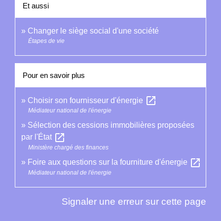
Et aussi
Changer le siège social d'une société
Étapes de vie
Pour en savoir plus
open_in_new
Choisir son fournisseur d'énergie
Médiateur national de l'énergie
Sélection des cessions immobilières proposées
open_in_new
par l'État
Ministère chargé des finances
open_in_new
Foire aux questions sur la fourniture d'énergie
Médiateur national de l'énergie
Signaler une erreur sur cette page