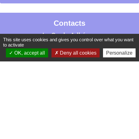
Contacts
La Garde-Adhémar
This site uses cookies and gives you control over what you want
25, rue Pauline de Simiane
to activate
26700 La Garde-Adhémar - FRANCE
OK, accept all
Deny all cookies
Personalize
+33 4 75 04 41 09
Contact par formulaire
Mentions légales
-
Politique de confidentialité
-
Accessibilité
-
Plan du site
-