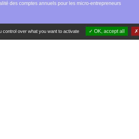
alité des comptes annuels pour les micro-entrepreneurs
 control over what you want to activate
OK, accept all
Contacts
La Garde-Adhémar
25, rue Pauline de Simiane
26700 La Garde-Adhémar - FRANCE
+33 4 75 04 41 09
Contact par formulaire