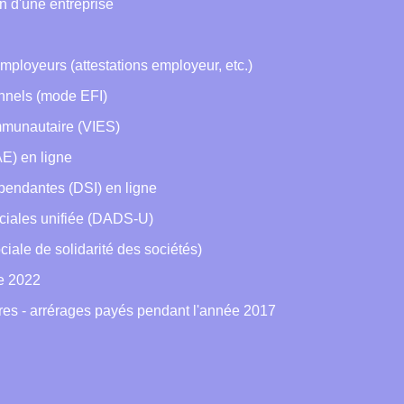
on d'une entreprise
employeurs (attestations employeur, etc.)
onnels (mode EFI)
mmunautaire (VIES)
E) en ligne
pendantes (DSI) en ligne
ciales unifiée (DADS-U)
ciale de solidarité des sociétés)
de 2022
ères - arrérages payés pendant l'année 2017