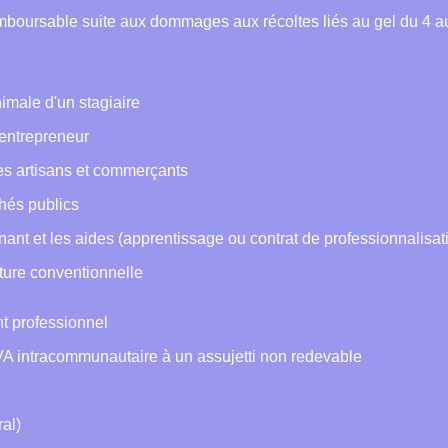
oursable suite aux dommages aux récoltes liés au gel du 4 au
nimale d'un stagiaire
-entrepreneur
les artisans et commerçants
chés publics
rnant et les aides (apprentissage ou contrat de professionnalisat
pture conventionnelle
nt professionnel
A intracommunautaire à un assujetti non redevable
ral)