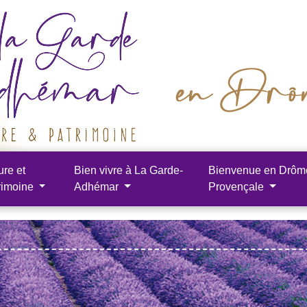
ure et
Bien vivre à La Garde-
Bienvenue en Drôm
rimoine
Adhémar
Provençale