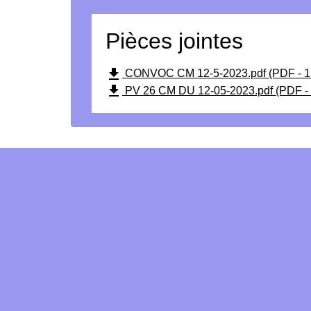
Pièces jointes
file_download
CONVOC CM 12-5-2023.pdf (PDF - 1
file_download
PV 26 CM DU 12-05-2023.pdf (PDF -