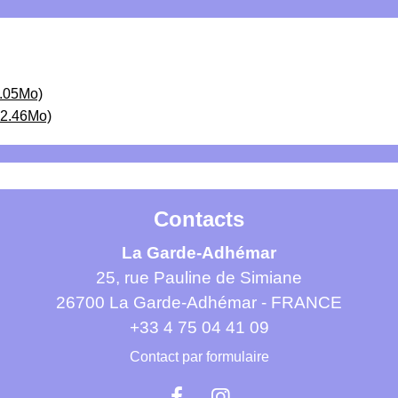
.05Mo)
 2.46Mo)
Contacts
La Garde-Adhémar
25, rue Pauline de Simiane
26700 La Garde-Adhémar - FRANCE
+33 4 75 04 41 09
Contact par formulaire