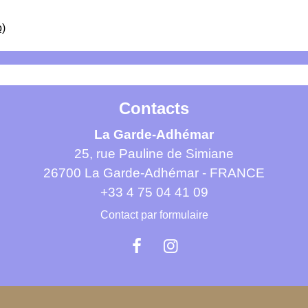
)
Contacts
La Garde-Adhémar
25, rue Pauline de Simiane
26700 La Garde-Adhémar - FRANCE
+33 4 75 04 41 09
Contact par formulaire