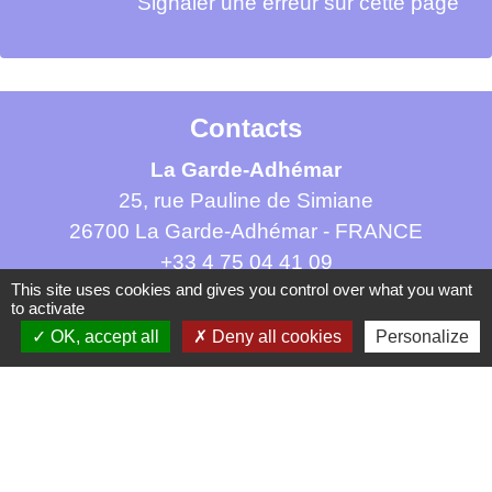
Signaler une erreur sur cette page
Contacts
La Garde-Adhémar
25, rue Pauline de Simiane
26700 La Garde-Adhémar - FRANCE
+33 4 75 04 41 09
This site uses cookies and gives you control over what you want
Contact par formulaire
to activate
OK, accept all
Deny all cookies
Personalize
Mentions légales
-
Politique de confidentialité
-