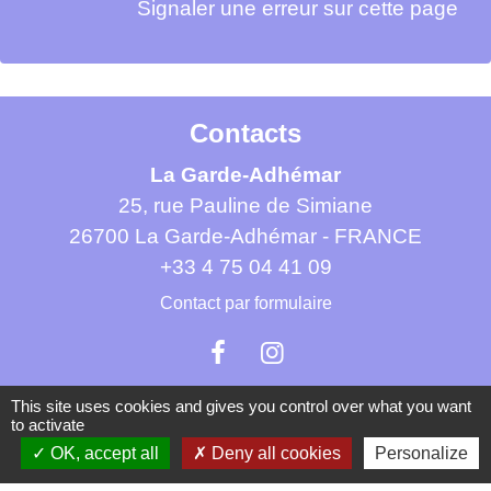
Signaler une erreur sur cette page
Contacts
La Garde-Adhémar
25, rue Pauline de Simiane
26700 La Garde-Adhémar - FRANCE
+33 4 75 04 41 09
Contact par formulaire
This site uses cookies and gives you control over what you want
to activate
OK, accept all
Deny all cookies
Personalize
Mentions légales
-
Politique de confidentialité
-