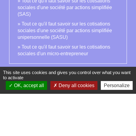
Tout ce qu'il faut savoir sur les cotisations
sociales d'une société par actions simplifiée
(SAS)
Tout ce qu'il faut savoir sur les cotisations
sociales d'une société par actions simplifiée
unipersonnelle (SASU)
Tout ce qu'il faut savoir sur les cotisations
sociales d'un micro-entrepreneur
Signaler une erreur sur cette page
This site uses cookies and gives you control over what you want
to activate
OK, accept all
Deny all cookies
Personalize
Contacts
La Garde-Adhémar
25, rue Pauline de Simiane
26700 La Garde-Adhémar - FRANCE