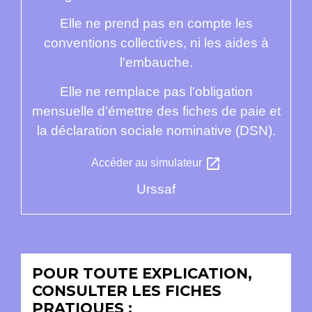
Elle ne prend pas en compte les
conventions collectives, ni les aides à
l'embauche.
Elle ne remplace pas l'obligation
mensuelle d'émettre des fiches de paie et
la déclaration sociale nominative (DSN).
open_in_new
Accéder au simulateur
Urssaf
POUR TOUTE EXPLICATION,
CONSULTER LES FICHES
PRATIQUES :