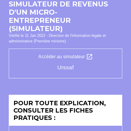
SIMULATEUR DE REVENUS
D'UN MICRO-
ENTREPRENEUR
(SIMULATEUR)
Vérifié le 11 Jan 2022 - Direction de l'information légale et
administrative (Première ministre)
open_in_new
Accéder au simulateur
Urssaf
POUR TOUTE EXPLICATION,
CONSULTER LES FICHES
PRATIQUES :